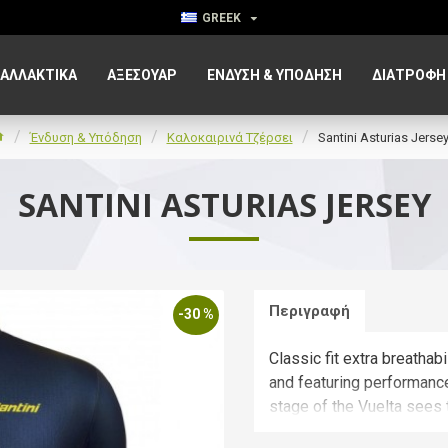
GREEK
ΑΛΛΑΚΤΙΚΑ
ΑΞΕΣΟΥΆΡ
ΈΝΔΥΣΗ & ΥΠΌΔΗΣΗ
ΔΙΑΤΡΟΦΉ
Ένδυση & Υπόδηση
Καλοκαιρινά Τζέρσει
Santini Asturias Jerse
SANTINI ASTURIAS JERSEY
Περιγραφή
-30 %
Classic fit extra breatha
and featuring performance
stage of the Vuelta sees 
Asturias, with the stage f