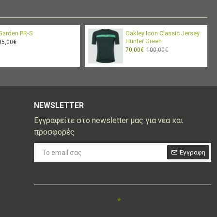
 back pockets
Garden PR-S
Oakley Icon Classic Jersey
Hunter Green
95,00€
70,00€
100,00€
NEWSLETTER
Εγγραφείτε στο newsletter μας για νέα και
προσφορές
Εγγραφη
CAPTCHA
Συμπληρώστε την
ακόλουθη επαλήθευση