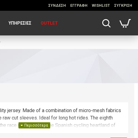
ΣΥΝΔΕΣΗ
ΕΓΓΡΑΦΗ
WISHLIST
ΣΥΓΚΡΙΣΗ
ΥΠΗΡΕΣΊΕΣ
OUTLET
y
bility jersey. Made of a combination of micro-mesh fabrics
 raw cut sleeves. Ideal for long hot rides. The eighth
the race pass through the Spanish cycling heartland of
inishing on the summit of the Colláu Fancuaya.