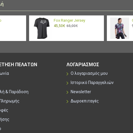
λή
Reflective details on the
o
Fox Ranger Jersey
45,50€
65,00€
ΕΤΗΣΗ ΠΕΛΑΤΩΝ
ΛΟΓΑΡΙΑΣΜΟΣ
νωνία
Ο λογαριασμός μου
Ιστορικό Παραγγελιών
λή & Παράδοση
Newsletter
 Πληρωμής
Δωροεπιταγές
οφές
ρήσης
p