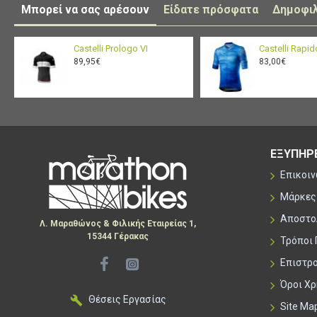
Μπορεί να σας αρέσουν
Είδατε πρόσφατα
Δημοφι
Castelli Prologo VI
Castelli Rapid
89,95€
83,00€
ΕΞΥΠΗΡ
Επικοι
Μάρκες
Αποστο
Λ. Μαραθώνος & Φιλικής Εταιρείας 1,
15344 Γέρακας
Τρόποι
Επιστρ
Όροι Χ
Θέσεις Εργασίας
Site Ma