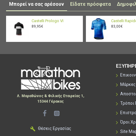
Μπορεί να σας αρέσουν
Είδατε πρόσφατα
Δημοφι
Castelli Prologo VI
Castelli Rapid
89,95€
83,00€
ΕΞΥΠΗΡ
Επικοι
Μάρκες
Αποστο
Λ. Μαραθώνος & Φιλικής Εταιρείας 1,
15344 Γέρακας
Τρόποι
Επιστρ
Όροι Χ
Θέσεις Εργασίας
Site Ma