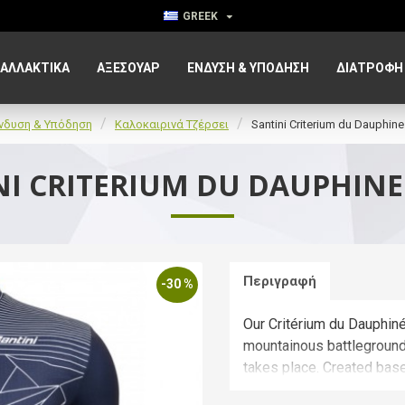
GREEK
ΑΛΛΑΚΤΙΚΑ
ΑΞΕΣΟΥΆΡ
ΈΝΔΥΣΗ & ΥΠΌΔΗΣΗ
ΔΙΑΤΡΟΦΉ
νδυση & Υπόδηση
Καλοκαιρινά Τζέρσει
Santini Criterium du Dauphine
NI CRITERIUM DU DAUPHINE 
Περιγραφή
-30 %
Our Critérium du Dauphiné
mountainous battleground 
takes place. Created based
The Race fabric on front 