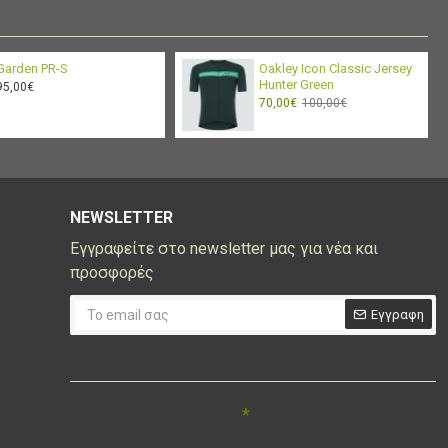
Garden PR-S
Oakley Icon Classic Jersey
Hunter Green
95,00€
70,00€
100,00€
NEWSLETTER
Εγγραφείτε στο newsletter μας για νέα και
προσφορές
Εγγραφη
CAPTCHA
Συμπληρώστε την
ακόλουθη επαλήθευση