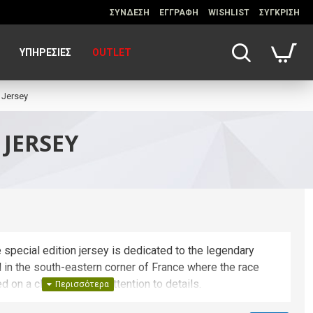
ΣΥΝΔΕΣΗ
ΕΓΓΡΑΦΗ
WISHLIST
ΣΥΓΚΡΙΣΗ
ΥΠΗΡΕΣΊΕΣ
OUTLET
 Jersey
JERSEY
 special edition jersey is dedicated to the legendary
in the south-eastern corner of France where the race
 on a classic fit with attention to details.
and back, the mesh on the sides and the raw-cut sleeves