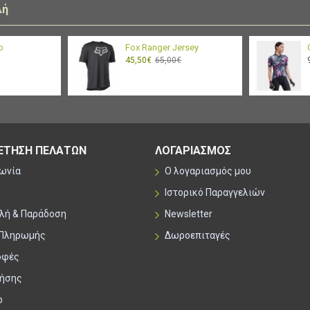
λή
o
Fox Ranger Jersey
45,50€
65,00€
ΕΤΗΣΗ ΠΕΛΑΤΩΝ
ΛΟΓΑΡΙΑΣΜΟΣ
νωνία
Ο λογαριασμός μου
Ιστορικό Παραγγελιών
λή & Παράδοση
Newsletter
 Πληρωμής
Δωροεπιταγές
οφές
ρήσης
p