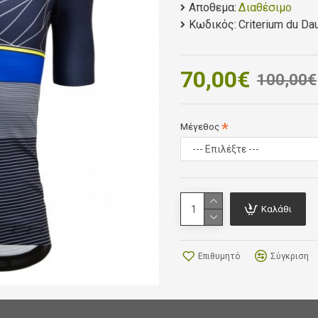
Αποθεμα:
Διαθέσιμο
make it perfect for riding 
Κωδικός:
Criterium du Da
around the base of the jer
Finished with a long cover
70,00€
100,00€
Μέγεθος
Καλάθι
Επιθυμητό
Σύγκριση