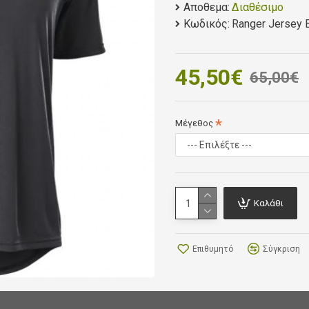
Αποθεμα:
Διαθέσιμο
It’s tailored specifically w
Κωδικός:
Ranger Jersey 
coverage as you move aro
45,50€
65,00€
Μέγεθος
Καλάθι
Επιθυμητό
Σύγκριση