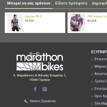
Μπορεί να σας αρέσουν
Είδατε πρόσφατα
Δημοφι
Garden PR-S
PRR Kenya Flu
95,00€
83,00€
ΕΞΥΠΗΡ
Επικοι
Μάρκες
Αποστο
Λ. Μαραθώνος & Φιλικής Εταιρείας 1,
15344 Γέρακας
Τρόποι
Επιστρ
Όροι Χ
Θέσεις Εργασίας
Site Ma