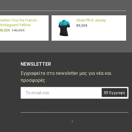
Santini Tour De France -
Slide PR-R Jersey
Vindegaard Yellow
89,00€
98,00€
140,00€
NEWSLETTER
Εγγραφείτε στο newsletter μας για νέα και
προσφορές
Εγγραφη
CAPTCHA
Συμπληρώστε την
ακόλουθη επαλήθευση