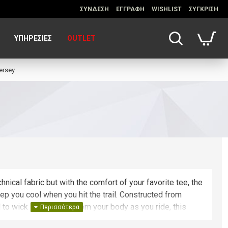
ΣΥΝΔΕΣΗ
ΕΓΓΡΑΦΗ
WISHLIST
ΣΥΓΚΡΙΣΗ
ΥΠΗΡΕΣΊΕΣ
OUTLET
ersey
hnical fabric but with the comfort of your favorite tee, the
ep you cool when you hit the trail. Constructed from
 to wick sweat away from your body as you ride, this
rsey looks great both on and off the bike.