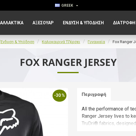
GREEK
ΑΛΛΑΚΤΙΚΑ
ΑΞΕΣΟΥΆΡ
ΈΝΔΥΣΗ & ΥΠΌΔΗΣΗ
ΔΙΑΤΡΟΦΉ
Ένδυση & Υπόδηση
Καλοκαιρινά Τζέρσει
Γυναικεία
Fox Ranger J
FOX RANGER JERSEY
Περιγραφή
-30 %
All the performance of tec
Ranger Jersey lives to ke
TruDri® fabrics, designed
best value performance je