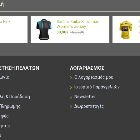
λή
o Pink
Santini Ikaika X Ironman
Women's Jersey
80,00€
100,00€
ΕΤΗΣΗ ΠΕΛΑΤΩΝ
ΛΟΓΑΡΙΑΣΜΟΣ
νωνία
Ο λογαριασμός μου
Ιστορικό Παραγγελιών
λή & Παράδοση
Newsletter
 Πληρωμής
Δωροεπιταγές
οφές
ρήσης
p