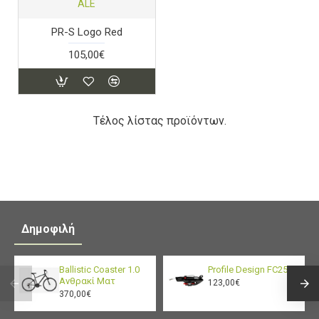
ALE
PR-S Logo Red
105,00€
Τέλος λίστας προϊόντων.
Δημοφιλή
Ballistic Coaster 1.0
Profile Design FC25
Ανθρακί Ματ
123,00€
370,00€