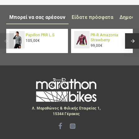
Μπορεί να σας αρέσουν
Είδατε πρόσφατα
Δημοφι
Papillon PRR L.S
PR-R Amazonia
Strawberry
105,00€
99,00€
Λ. Μαραθώνος & Φιλικής Εταιρείας 1,
15344 Γέρακας