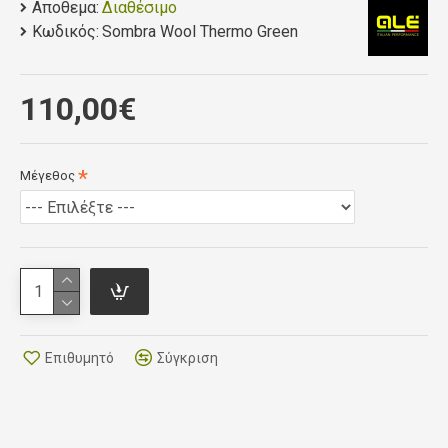
Αποθεμα:
Διαθέσιμο
for a dry heat feeling. The bold graphics perfectly
Κωδικός:
Sombra Wool Thermo Green
embody the technical and contemporary Alé look.
110,00€
Μέγεθος
Επιθυμητό
Σύγκριση