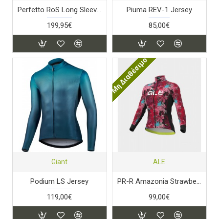
Perfetto RoS Long Sleeve Jacket - Light Black/Silver Reflex
Piuma REV-1 Jersey
199,95€
85,00€
Μη Διαθέσιμο
Giant
ALE
Podium LS Jersey
PR-R Amazonia Strawberry
119,00€
99,00€