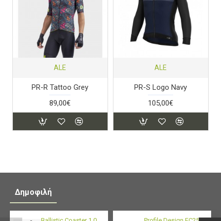
ALE
ALE
PR-R Tattoo Grey
PR-S Logo Navy
89,00€
105,00€
Δημοφιλή
Ballistic Coaster 1.0
Profile Design FC25