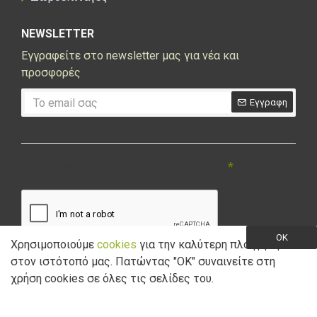
NEWSLETTER
Εγγραφείτε στο newsletter μας για νέα και
προσφορές
Εγγραφη
CAPTCHA
Συμπληρώστε την ακόλουθη επαλήθευση
captcha
OK
Χρησιμοποιούμε
cookies
για την καλύτερη πλοήγηση
στον ιστότοπό μας. Πατώντας "ΟK" συναινείτε στη
Έχω διαβάσει και αποδέχομαι την
Πολιτική Απορρήτου
χρήση cookies σε όλες τις σελίδες του.