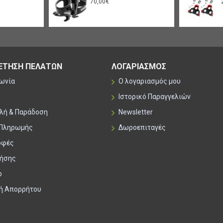
70,00€
ΕΤΗΣΗ ΠΕΛΑΤΩΝ
ΛΟΓΑΡΙΑΣΜΟΣ
νωνία
Ο λογαριασμός μου
Ιστορικό Παραγγελιών
λή & Παράδοση
Newsletter
 Πληρωμής
Δωροεπιταγές
οφές
ρήσης
p
κή Απορρήτου