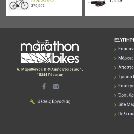
Ανθρακί Ματ
123,00€
370,00€
ΕΞΥΠΗΡ
Επικοι
Μάρκες
Αποστο
Λ. Μαραθώνος & Φιλικής Εταιρείας 1,
15344 Γέρακας
Τρόποι
Επιστρ
Όροι Χ
Θέσεις Εργασίας
Site Ma
Πολιτι