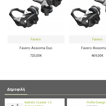
Favero
Favero
Favero Assioma Duo
Favero Assiom
720,00€
469,00€
Δημοφιλή
Ballistic Coaster 1.0
Profile Desig