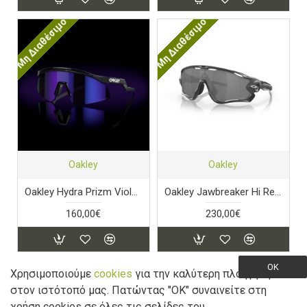
Μη Διαθέσιμο
Μη Διαθέσιμο
Oakley
Oakley
Oakley Hydra Prizm Violet Lens Crystal Black Frame
Oakley Jawbreaker Hi Res Matte Carbon Prizm Black
160,00€
230,00€
Μη Διαθέσιμο
Μη Διαθέσιμο
OK
Χρησιμοποιούμε
cookies
για την καλύτερη πλοήγηση
στον ιστότοπό μας. Πατώντας "ΟK" συναινείτε στη
Filter Products
χρήση cookies σε όλες τις σελίδες του.