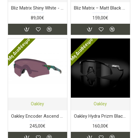
Bliz Matrix Shiny White - Blue Lens
Bliz Matrix – Matt Black – Photocromic Brown/Blue
89,00€
159,00€
Μη Διαθέσιμο
Μη Διαθέσιμο
Oakley
Oakley
Oakley Encoder Ascend Collection Prizm Road Black Lense Spectrum Gamma Green Frame
Oakley Hydra Prizm Black Lens Black Frame
245,00€
160,00€