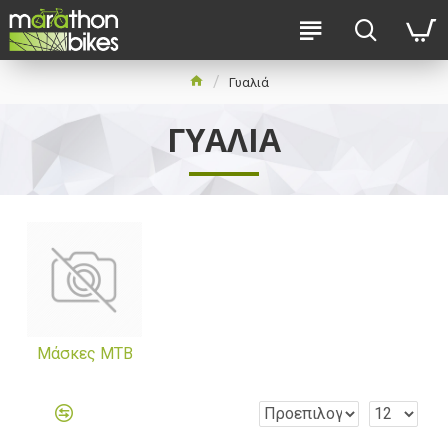
Γυαλιά
ΓΥΑΛΙΆ
Μάσκες MTB