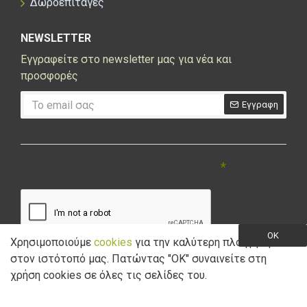
Δωροεπιταγές
NEWSLETTER
Εγγραφείτε στο newsletter μας για νέα και
προσφορές
Εγγραφη
CAPTCHA
Συμπληρώστε την ακόλουθη επαλήθευση
captcha
OK
Χρησιμοποιούμε
cookies
για την καλύτερη πλοήγηση
στον ιστότοπό μας. Πατώντας "ΟK" συναινείτε στη
Έχω διαβάσει και αποδέχομαι την
Πολιτική Απορρήτου
Filter Products
χρήση cookies σε όλες τις σελίδες του.