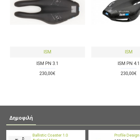
ISM
ISM
ISM PN 3.1
ISM PN 4.1
230,00€
230,00€
Δημοφιλή
Ballistic Coaster 1.0
Profile Desig