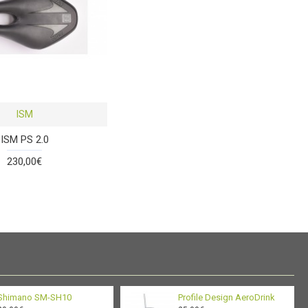
ISM
ISM PS 2.0
230,00€
Shimano SM-SH10
Profile Design AeroDrink