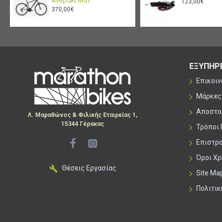
Ανθρακί Ματ
123,00€
370,00€
ΕΞΥΠΗΡ
Επικοι
Μάρκες
Αποστο
Λ. Μαραθώνος & Φιλικής Εταιρείας 1,
15344 Γέρακας
Τρόποι
Επιστρ
Όροι Χ
Θέσεις Εργασίας
Site Ma
Πολιτι