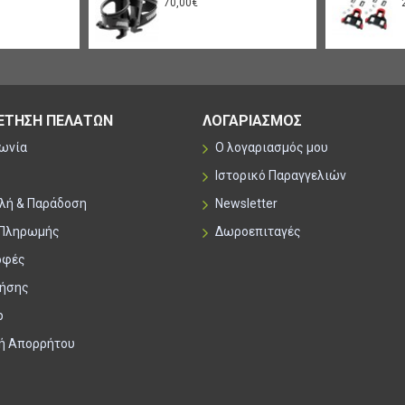
70,00€
ΕΤΗΣΗ ΠΕΛΑΤΩΝ
ΛΟΓΑΡΙΑΣΜΟΣ
νωνία
Ο λογαριασμός μου
Ιστορικό Παραγγελιών
λή & Παράδοση
Newsletter
 Πληρωμής
Δωροεπιταγές
οφές
ρήσης
p
κή Απορρήτου