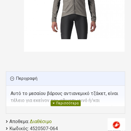
Περιγραφή
Αυτό το μεσαίου βάρους αντιανεμικό τζάκετ, είναι
τέλειο για εκείνον τον φθινοπωρινό ή/και
ανοιξιάτικο καιρό, που χρειάζεται να ρίξουμε κάτι
πάνω μας για την ψύχρα, αλλά να μην σαμαρωθούμε
Αποθεμα:
με τη ζακέτα, τη χοντρή, τη μάλλινη, της γιαγιάς.
Διαθέσιμο
Κωδικός:
4520507-064