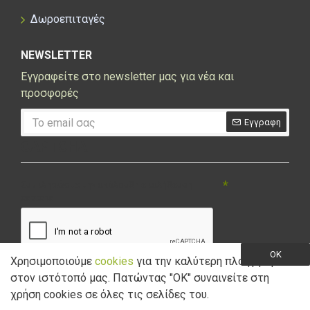
Δωροεπιταγές
NEWSLETTER
Εγγραφείτε στο newsletter μας για νέα και
προσφορές
Εγγραφη
CAPTCHA
Συμπληρώστε την ακόλουθη επαλήθευση
captcha
OK
Χρησιμοποιούμε
cookies
για την καλύτερη πλοήγηση
στον ιστότοπό μας. Πατώντας "ΟK" συναινείτε στη
Έχω διαβάσει και αποδέχομαι την
Πολιτική Απορρήτου
χρήση cookies σε όλες τις σελίδες του.