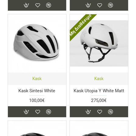
Μη Διαθέσιμο
Kask
Kask
Kask Sintesi White
Kask Utopia Y White Matt
100,00€
275,00€