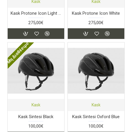
Kask
Kask
Kask Protone Icon Light Blue
Kask Protone Icon White
275,00€
275,00€
Μη Διαθέσιμο
Kask
Kask
Kask Sintesi Black
Kask Sintesi Oxford Blue
100,00€
100,00€