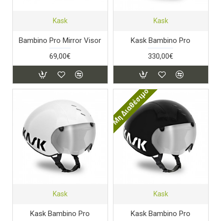
Kask
Kask
Bambino Pro Mirror Visor
Kask Bambino Pro
69,00€
330,00€
Μη Διαθέσιμο
Kask
Kask
Kask Bambino Pro
Kask Bambino Pro