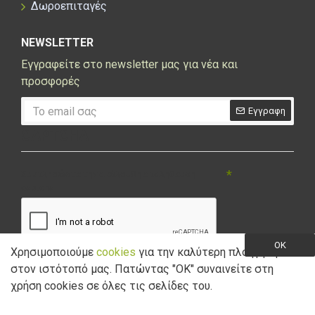
Δωροεπιταγές
NEWSLETTER
Εγγραφείτε στο newsletter μας για νέα και
προσφορές
Εγγραφη
CAPTCHA
Συμπληρώστε την ακόλουθη επαλήθευση
captcha
OK
Χρησιμοποιούμε
cookies
για την καλύτερη πλοήγηση
στον ιστότοπό μας. Πατώντας "ΟK" συναινείτε στη
Έχω διαβάσει και αποδέχομαι την
Πολιτική Απορρήτου
χρήση cookies σε όλες τις σελίδες του.