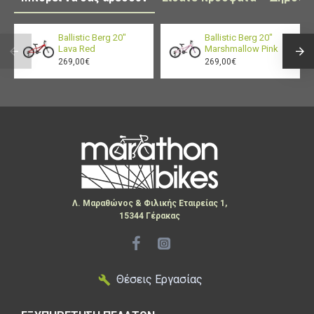
Κατάλληλο για ηλικίες:
3–5 ετών / ύψος 88–
110 cm
Ballistic Berg 20"
Ballistic Berg 20"
Lava Red
Marshmallow Pink
269,00€
269,00€
Λ. Μαραθώνος & Φιλικής Εταιρείας 1,
15344 Γέρακας
Θέσεις Εργασίας