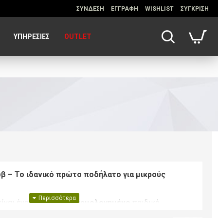
ΣΥΝΔΕΣΗ
ΕΓΓΡΑΦΗ
WISHLIST
ΣΥΓΚΡΙΣΗ
ΥΠΗΡΕΣΊΕΣ
OUTLET
β – Το ιδανικό πρώτο ποδήλατο για μικρούς
ίναι ένα
πλήρως συναρμολογημένο
παιδικό
ήση από την πρώτη στιγμή! Σχεδιασμένο για παιδιά
2