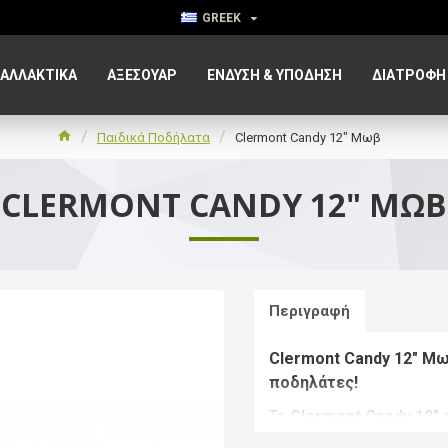
GREEK
ΑΛΛΑΚΤΙΚΑ
ΑΞΕΣΟΥΆΡ
ΈΝΔΥΣΗ & ΥΠΌΔΗΣΗ
ΔΙΑΤΡΟΦΉ
Παιδικά Ποδήλατα
Clermont Candy 12" Μωβ
CLERMONT CANDY 12" ΜΩΒ
Περιγραφή
Clermont Candy 12" Μω
ποδηλάτες!
Το
Clermont Candy 12"
ε
ποδήλατο, έτοιμο για χρ