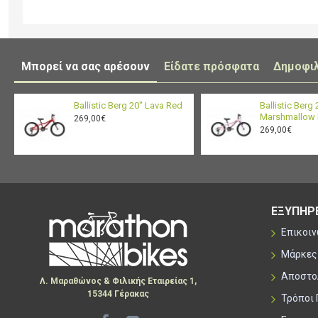
Μπορεί να σας αρέσουν
Είδατε πρόσφατα
Δημοφι
Ballistic Berg 20" Lava Red
Ballistic Berg 
Marshmallow 
269,00€
269,00€
ΕΞΥΠΗΡ
Επικοι
Μάρκες
Αποστο
Λ. Μαραθώνος & Φιλικής Εταιρείας 1,
15344 Γέρακας
Τρόποι