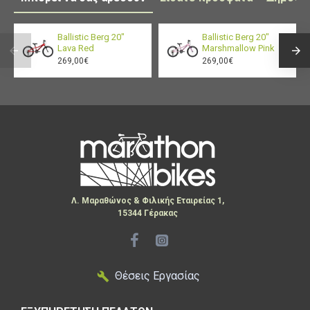
Κατάλληλο για ηλικίες:
5–7 ετών / ύψος
110–123 cm
Ballistic Berg 20"
Ballistic Berg 20"
Lava Red
Marshmallow Pink
269,00€
269,00€
Λ. Μαραθώνος & Φιλικής Εταιρείας 1,
15344 Γέρακας
Θέσεις Εργασίας