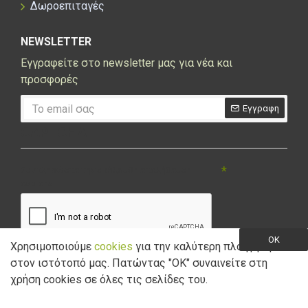
Δωροεπιταγές
NEWSLETTER
Εγγραφείτε στο newsletter μας για νέα και
προσφορές
Εγγραφη
CAPTCHA
Συμπληρώστε την ακόλουθη επαλήθευση
captcha
OK
Χρησιμοποιούμε
cookies
για την καλύτερη πλοήγηση
στον ιστότοπό μας. Πατώντας "ΟK" συναινείτε στη
Έχω διαβάσει και αποδέχομαι την
Πολιτική Απορρήτου
χρήση cookies σε όλες τις σελίδες του.