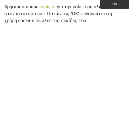
Παραγγελία
Παραγγελία
OK
Χρησιμοποιούμε
cookies
για την καλύτερη πλοήγηση
στον ιστότοπό μας. Πατώντας "ΟK" συναινείτε στη
Filter Products
χρήση cookies σε όλες τις σελίδες του.
Clermont
Clermont
Clermont Balance 12"
Clermont Candy 12" Μωβ
102,00€
124,90€
Παραγγελία
Παραγγελία