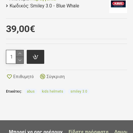
Zoom Ace Kids σύστημα ρύθμισης για να
Κωδικός:
Smiley 3.0 - Blue Whale
ταιριάζει σε κάθε σχήμα κεφαλιού
Συμβατό με αλογοουρά και μακριά μαλλιά
Δίχτυ για προστασία από τα έντομα
39,00€
4 υποδοχές εισόδου και 4 εξόδου του αέρα
εξασφαλίζουν πολύ καλό εξαερισμό
Βάρος από 220 εως 240 γραμ ανάλογα με το
μέγεθος
Επιθυμητό
Σύγκριση
Ετικέτες:
abus
kids helmets
smiley 3.0
Μπορεί να σας αρέσουν
Είδατε πρόσφατα
Δημοφι