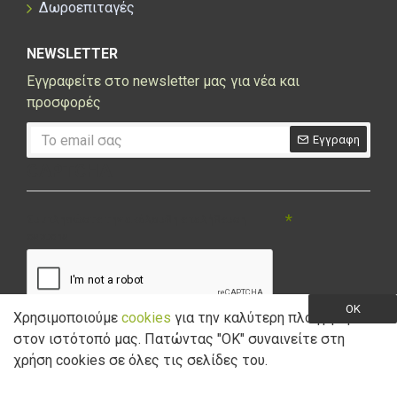
Δωροεπιταγές
NEWSLETTER
Εγγραφείτε στο newsletter μας για νέα και
προσφορές
Εγγραφη
CAPTCHA
Συμπληρώστε την ακόλουθη επαλήθευση
captcha
OK
Χρησιμοποιούμε
cookies
για την καλύτερη πλοήγηση
στον ιστότοπό μας. Πατώντας "ΟK" συναινείτε στη
Έχω διαβάσει και αποδέχομαι την
Πολιτική Απορρήτου
χρήση cookies σε όλες τις σελίδες του.