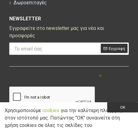
Δωροεπιταγές
NEWSLETTER
Εγγραφείτε στο newsletter μας για νέα και
προσφορές
Εγγραφη
CAPTCHA
Συμπληρώστε την ακόλουθη επαλήθευση
captcha
OK
Χρησιμοποιούμε
cookies
για την καλύτερη πλοήγηση
στον ιστότοπό μας. Πατώντας "ΟK" συναινείτε στη
Έχω διαβάσει και αποδέχομαι την
Πολιτική Απορρήτου
χρήση cookies σε όλες τις σελίδες του.