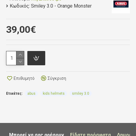
Zoom Ace Kids σύστημα ρύθμισης για να
Κωδικός:
Smiley 3.0 - Orange Monster
ταιριάζει σε κάθε σχήμα κεφαλιού
Συμβατό με αλογοουρά και μακριά μαλλιά
Δίχτυ για προστασία από τα έντομα
39,00€
4 υποδοχές εισόδου και 4 εξόδου του αέρα
εξασφαλίζουν πολύ καλό εξαερισμό
Βάρος από 220 εως 240 γραμ ανάλογα με το
μέγεθος
Επιθυμητό
Σύγκριση
Ετικέτες:
abus
kids helmets
smiley 3.0
Μπορεί να σας αρέσουν
Είδατε πρόσφατα
Δημοφι