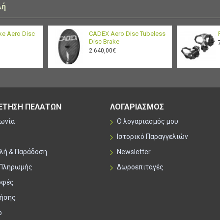
λή
e Aero Disc
CADEX Aero Disc Tubeless
Disc Brake
2.640,00€
ΕΤΗΣΗ ΠΕΛΑΤΩΝ
ΛΟΓΑΡΙΑΣΜΟΣ
νωνία
Ο λογαριασμός μου
Ιστορικό Παραγγελιών
λή & Παράδοση
Newsletter
 Πληρωμής
Δωροεπιταγές
οφές
ρήσης
p