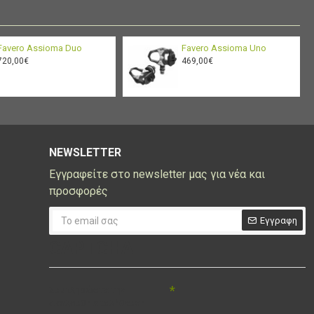
Favero Assioma Duo
Favero Assioma Uno
720,00€
469,00€
NEWSLETTER
Εγγραφείτε στο newsletter μας για νέα και
προσφορές
Εγγραφη
CAPTCHA
Συμπληρώστε την
ακόλουθη επαλήθευση