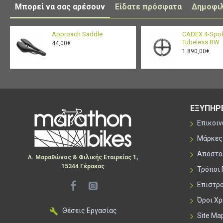
Μπορεί να σας αρέσουν
Είδατε πρόσφατα
Δημοφι
Approach Saddle
CADEX 4-Spok
Tubeless RW
44,00€
1.890,00€
ΕΞΥΠΗΡ
Επικοι
Μάρκες
Αποστο
Λ. Μαραθώνος & Φιλικής Εταιρείας 1,
15344 Γέρακας
Τρόποι
Επιστρ
Όροι Χ
Θέσεις Εργασίας
Site Ma