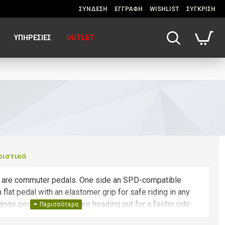
ΣΥΝΔΕΣΗ
ΕΓΓΡΑΦΗ
WISHLIST
ΣΥΓΚΡΙΣΗ
ΥΠΗΡΕΣΊΕΣ
OUTLET
ριστικά
are commuter pedals. One side an SPD-compatible
flat pedal with an elastomer grip for safe riding in any
ange pedals when you are heading out for a faster ride:
an do everything.