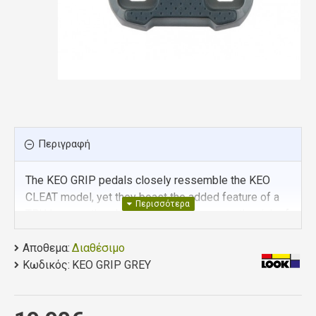
Περιγραφή
The KEO GRIP pedals closely ressemble the KEO
CLEAT model, yet they boast the added feature of a
TPU layer on the shoe side which prevents the risk of
cleats sliding on carbon soles. Their anti-slip surface
Αποθεμα:
on the pedal side offers extra safety and stability
Διαθέσιμο
Κωδικός:
when walking. Available in 0°, 4.5° and 9° float
KEO GRIP GREY
options, with corresponding colors.