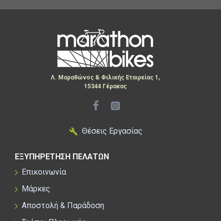
Use : Road
Λ. Μαραθώνος & Φιλικής Εταιρείας 1,
15344 Γέρακας
Material : Polyamide & TPU
Angular freedom : 4,5°
Lateral adjustment : 4 mm
Θέσεις Εργασίας
Longitudinal adjustment : 9 mm
ΕΞΥΠΗΡΕΤΗΣΗ ΠΕΛΑΤΩΝ
Επικοινωνία
Μάρκες
Αποστολή & Παράδοση