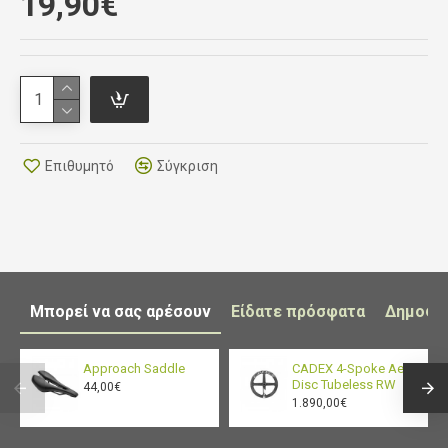
19,90€
Επιθυμητό
Σύγκριση
Μπορεί να σας αρέσουν
Είδατε πρόσφατα
Δημοφι
Approach Saddle
CADEX 4-Spoke Aero
Disc Tubeless RW
44,00€
1.890,00€