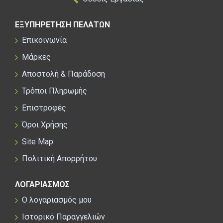
Πιστοποιήσεις
ΕΞΥΠΗΡΕΤΗΣΗ ΠΕΛΑΤΩΝ
CE
,
AS/NZ
Επικοινωνία
Βάρος
Μάρκες
M:
280 g
Αποστολή & Παράδοση
L:
300 g
Τρόποι Πληρωμής
Επιστροφές
Μεγέθη
Όροι Χρήσης
M:
 52–57 cm
Site Map
L:
 57–60 cm
Πολιτική Απορρήτου
ΛΟΓΑΡΙΑΣΜΟΣ
Ο λογαριασμός μου
Ιστορικό Παραγγελιών