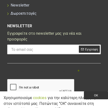
Newsletter
Δωροεπιταγές
NEWSLETTER
Εγγραφείτε στο newsletter μας για νέα και
προσφορές
Εγγραφη
CAPTCHA
Συμπληρώστε την ακόλουθη επαλήθευση
captcha
OK
Χρησιμοποιούμε
cookies
για την καλύτερη πλοήγηση
στον ιστότοπό μας. Πατώντας "ΟK" συναινείτε στη
Έχω διαβάσει και αποδέχομαι την
Πολιτική Απορρήτου