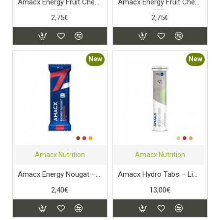
Amacx Energy Fruit Chew Orange
Amacx Energy Fruit Chew Pina
2,75€
2,75€
New
New
Amacx Nutrition
Amacx Nutrition
Amacx Energy Nougat – Cranberry
Amacx Hydro Tabs – Lime
2,40€
13,00€