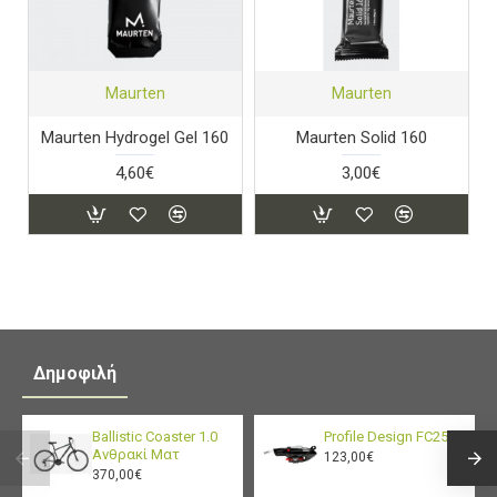
Maurten
Maurten
Maurten Hydrogel Gel 160
Maurten Solid 160
4,60€
3,00€
Δημοφιλή
Ballistic Coaster 1.0
Profile Design FC25
Ανθρακί Ματ
123,00€
370,00€