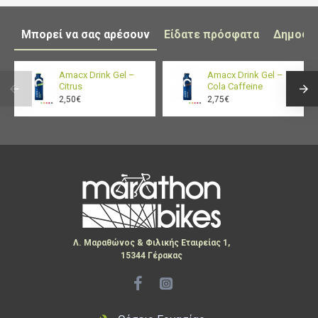
Ηλεκτρολύτες: Νάτριο (158mg), Κάλιο,
Ασβέστιο, Μαγνήσιο
Μπορεί να σας αρέσουν
Είδατε πρόσφατα
Δημοφι
Χρήση: Κατά τη διάρκεια άσκησης >2 ωρών
Δοσολογία: 40g ή 80g ανά μπουκάλι
Amacx Drink Gel –
Amacx Drink Gel –
Citrus
Cola Caffeine
Γεύση: Λεμόνι
2,50€
2,75€
Χωρίς: Λακτόζη, γλουτένη
Vegan: Ναι
Συμβατότητα: Συνδυάζεται με άλλα προϊόντα
της σειράς Turbo Line
Παραγωγή: Σχεδιασμένο και παρασκευασμένο
στην Ολλανδία
Λ. Μαραθώνος & Φιλικής Εταιρείας 1,
15344 Γέρακας