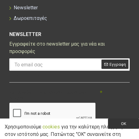
Newsletter
Δωροεπιταγές
NEWSLETTER
Εγγραφείτε στο newsletter μας για νέα και
προσφορές
Εγγραφη
CAPTCHA
Συμπληρώστε την ακόλουθη επαλήθευση
captcha
OK
Χρησιμοποιούμε
cookies
για την καλύτερη πλοήγηση
στον ιστότοπό μας. Πατώντας "ΟK" συναινείτε στη
Έχω διαβάσει και αποδέχομαι την
Πολιτική Απορρήτου