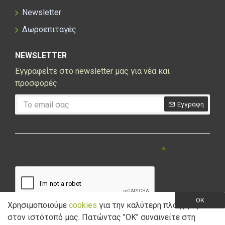
Newsletter
Δωροεπιταγές
NEWSLETTER
Εγγραφείτε στο newsletter μας για νέα και
προσφορές
Εγγραφη
CAPTCHA
Συμπληρώστε την ακόλουθη επαλήθευση
captcha
OK
Χρησιμοποιούμε
cookies
για την καλύτερη πλοήγηση
στον ιστότοπό μας. Πατώντας "ΟK" συναινείτε στη
Έχω διαβάσει και αποδέχομαι την
Πολιτική Απορρήτου