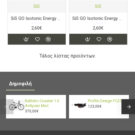
SiS
SiS
SiS GO Isotonic Energy Gel
SiS GO Isotonic Energy Gel
2,60€
2,60€
Τέλος λίστας προϊόντων.
Δημοφιλή
Ballistic Coaster 1.0
Profile Design FC25
Ανθρακί Ματ
123,00€
370,00€