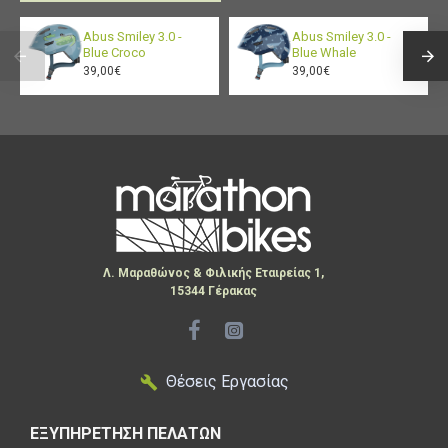
- Exposed elastic trim on back for ideal fit and finish
Abus Smiley 3.0 -
Abus Smiley 3.0 -
Blue Croco
Blue Whale
39,00€
39,00€
Material Composition
- 95% Polyester
- 5% Elastane
Λ. Μαραθώνος & Φιλικής Εταιρείας 1,
15344 Γέρακας
Θέσεις Εργασίας
ΕΞΥΠΗΡΕΤΗΣΗ ΠΕΛΑΤΩΝ