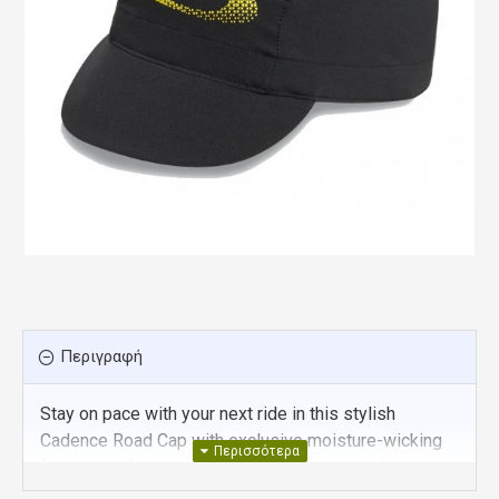
Περιγραφή
Stay on pace with your next ride in this stylish
Cadence Road Cap with exclusive moisture-wicking
fabrication for greater comfort. 4-way stretch ensures
a comfortable fit, and it’s designed for helmet