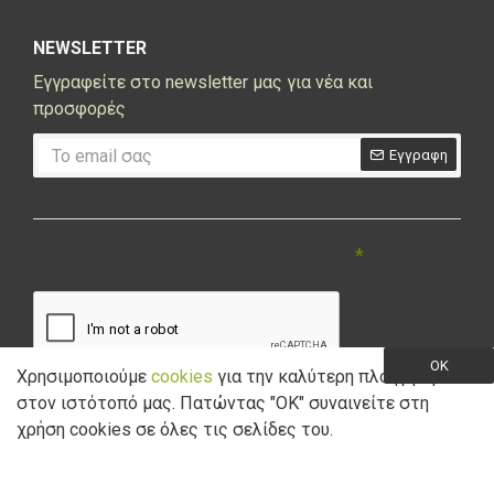
NEWSLETTER
Εγγραφείτε στο newsletter μας για νέα και
προσφορές
Εγγραφη
CAPTCHA
Συμπληρώστε την ακόλουθη επαλήθευση
captcha
OK
Χρησιμοποιούμε
cookies
για την καλύτερη πλοήγηση
στον ιστότοπό μας. Πατώντας "ΟK" συναινείτε στη
Έχω διαβάσει και αποδέχομαι την
Πολιτική Απορρήτου
χρήση cookies σε όλες τις σελίδες του.
Copyright © 2021 Marathon Bikes. Powered by
Digisol