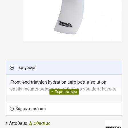
Περιγραφή
Front-end triathlon hydration aero bottle solution
easily mounts between aerobars so you don't have to
deviate from the aero position to stay hydrated.
Χαρακτηριστικά
Easy Refill Cap: Refill foam cap makes refueling
while on-the-go a snap.
Αποθεμα:
Διαθέσιμο