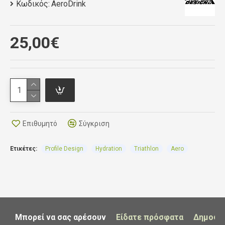
Basebar Bracket: Easily fits narrow mounting
Κωδικός:
AeroDrink
aerobars or wider setups with our Basebar
Bracket.
25,00€
Universal Aerodrink Bracket: Compatible with
the Universal Aerodrink Bracket mounting
system, directly to aerobar extensions.
Aerodrink Installation Instructions
Επιθυμητό
Σύγκριση
Ετικέτες:
Profile Design
Hydration
Triathlon
Aero
Μπορεί να σας αρέσουν
Είδατε πρόσφατα
Δημοφι