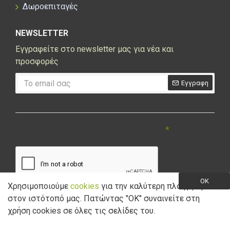
Δωροεπιταγές
NEWSLETTER
Εγγραφείτε στο newsletter μας για νέα και
προσφορές
Εγγραφη
CAPTCHA
Συμπληρώστε την ακόλουθη επαλήθευση
captcha
OK
Χρησιμοποιούμε
cookies
για την καλύτερη πλοήγηση
στον ιστότοπό μας. Πατώντας "ΟK" συναινείτε στη
Έχω διαβάσει και αποδέχομαι την
Πολιτική Απορρήτου
χρήση cookies σε όλες τις σελίδες του.