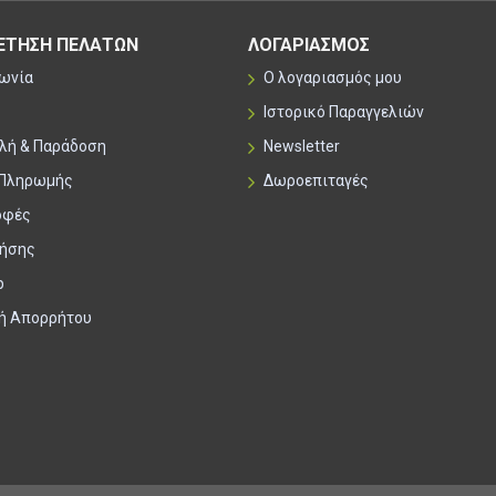
ΕΤΗΣΗ ΠΕΛΑΤΩΝ
ΛΟΓΑΡΙΑΣΜΟΣ
νωνία
Ο λογαριασμός μου
Ιστορικό Παραγγελιών
λή & Παράδοση
Newsletter
 Πληρωμής
Δωροεπιταγές
οφές
ρήσης
p
κή Απορρήτου