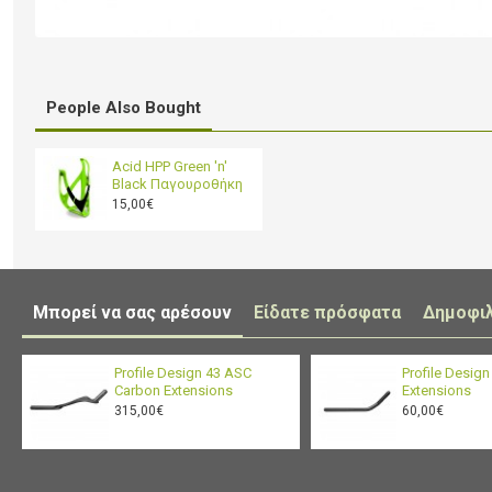
People Also Bought
Acid HPP Green 'n'
Black Παγουροθήκη
15,00€
Μπορεί να σας αρέσουν
Είδατε πρόσφατα
Δημοφι
Profile Design 43 ASC
Profile Desig
Carbon Extensions
Extensions
315,00€
60,00€