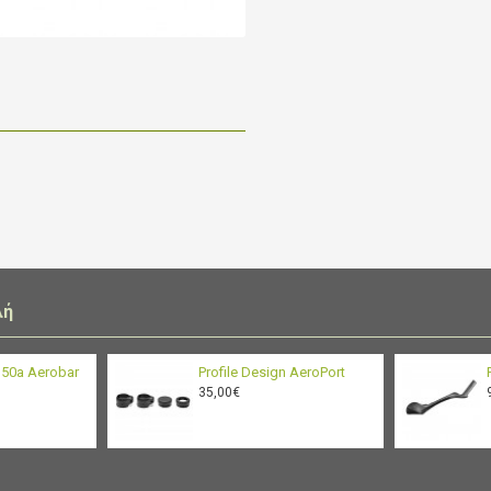
λή
n 50a Aerobar
Profile Design AeroPort
35,00€