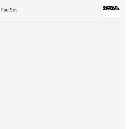
ability.
 molded in textured surface.
 Pad Set
h the Ergo and Race armrest kits.
(92.9mm x 887.5mm) or Ergo (108.4mm x 87.5mm)
m
 / Ergo
/ 10mm: 37g