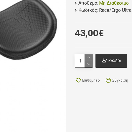
Improved surface dur
Αποθεμα:
Μη Διαθέσιμο
Superior grip with a
Κωδικός:
Race/Ergo Ultra
Compatible with bot
43,00€
Dimensions: Race 
Stack: 5mm or 10m
Compatibility: Race
Weight: 5mm: 21g 
Καλάθι
Επιθυμητό
Σύγκριση