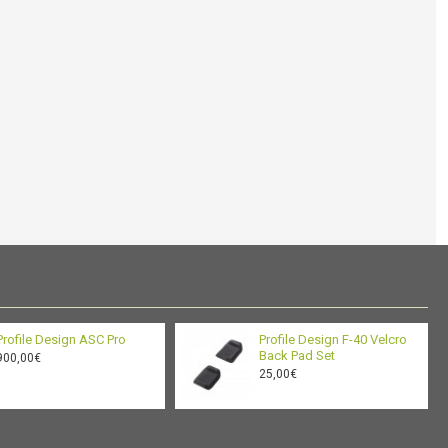
Profile Design ASC Pro
Profile Design F-40 Velcro
Back Pad Set
900,00€
25,00€