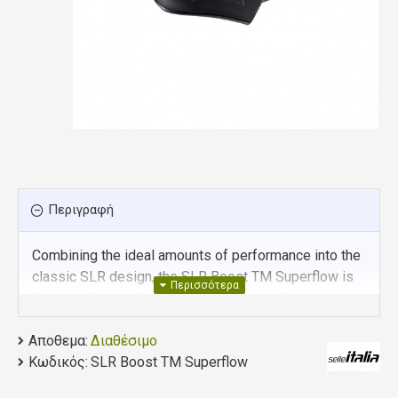
Περιγραφή
Combining the ideal amounts of performance into the
classic SLR design, the SLR Boost TM Superflow is
the complete package, ready for any road event.
Adding manganese rails to the proven and iconic SLR
Αποθεμα:
Διαθέσιμο
creates the durable and comfortable SLR Boost TM
Κωδικός:
SLR Boost TM Superflow
Superflow. High-quality materials and a compact
design bring a level of high performance to any