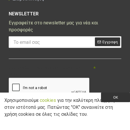
NEWSLETTER
Εγγραφείτε στο newsletter μας για νέα και
προσφορές
Εγγραφη
CAPTCHA
Συμπληρώστε την ακόλουθη επαλήθευση
captcha
OK
Χρησιμοποιούμε
cookies
για την καλύτερη πλοήγηση
στον ιστότοπό μας. Πατώντας "ΟK" συναινείτε στη
Έχω διαβάσει και αποδέχομαι την
Πολιτική Απορρήτου
χρήση cookies σε όλες τις σελίδες του.