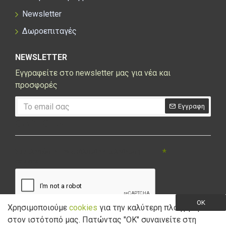
Newsletter
Δωροεπιταγές
NEWSLETTER
Εγγραφείτε στο newsletter μας για νέα και
προσφορές
Εγγραφη
CAPTCHA
Συμπληρώστε την ακόλουθη επαλήθευση
captcha
OK
Χρησιμοποιούμε
cookies
για την καλύτερη πλοήγηση
στον ιστότοπό μας. Πατώντας "ΟK" συναινείτε στη
Έχω διαβάσει και αποδέχομαι την
Πολιτική Απορρήτου