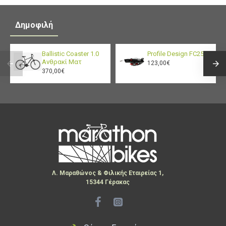
Δημοφιλή
Ballistic Coaster 1.0
Profile Design FC25
Ανθρακί Ματ
123,00€
370,00€
Λ. Μαραθώνος & Φιλικής Εταιρείας 1,
15344 Γέρακας