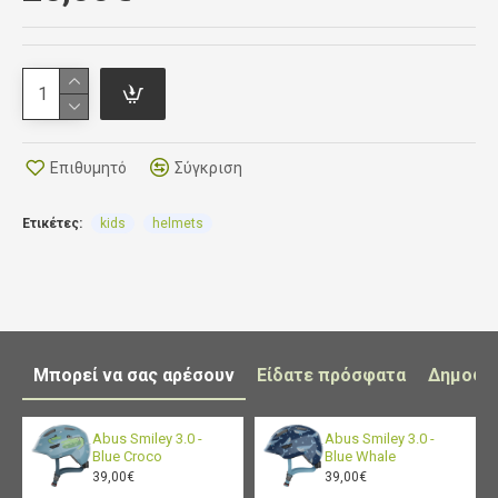
και από τις δύο πλευρές του κράνους, που
κρέμονται κάτω από το πηγούνι με μια πόρπη με
μαλακό μαξιλάρι. Υπάρχουν τρύπες αερισμού στο
κέλυφος του κράνους.
Επιθυμητό
Σύγκριση
Βάρος 245-260 gr
Περιφέρεια κεφαλής 52-56cm
Ετικέτες:
kids
helmets
Το κράνος συμμορφώνεται με το πρότυπο EN
1078.
Μπορεί να σας αρέσουν
Είδατε πρόσφατα
Δημοφι
Abus Smiley 3.0 -
Abus Smiley 3.0 -
Blue Croco
Blue Whale
39,00€
39,00€