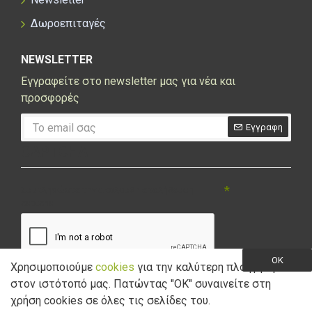
Δωροεπιταγές
NEWSLETTER
Εγγραφείτε στο newsletter μας για νέα και
προσφορές
Εγγραφη
CAPTCHA
Συμπληρώστε την ακόλουθη επαλήθευση
captcha
OK
Χρησιμοποιούμε
cookies
για την καλύτερη πλοήγηση
στον ιστότοπό μας. Πατώντας "ΟK" συναινείτε στη
Έχω διαβάσει και αποδέχομαι την
Πολιτική Απορρήτου
χρήση cookies σε όλες τις σελίδες του.