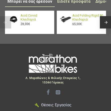
Μπορεί να σας αρέσουν
Είδατε πρόσφατα
Δημοφι
Acid Corvid
Acid Folding Rigid 80
Κλειδαριά
Κλειδαριά
28,00€
65,00€
Λ. Μαραθώνος & Φιλικής Εταιρείας 1,
15344 Γέρακας
Θέσεις Εργασίας