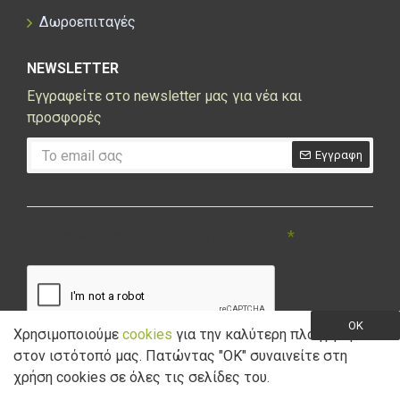
Δωροεπιταγές
NEWSLETTER
Εγγραφείτε στο newsletter μας για νέα και
προσφορές
Εγγραφη
CAPTCHA
Συμπληρώστε την ακόλουθη επαλήθευση
captcha
OK
Χρησιμοποιούμε
cookies
για την καλύτερη πλοήγηση
στον ιστότοπό μας. Πατώντας "ΟK" συναινείτε στη
Έχω διαβάσει και αποδέχομαι την
Πολιτική Απορρήτου
χρήση cookies σε όλες τις σελίδες του.