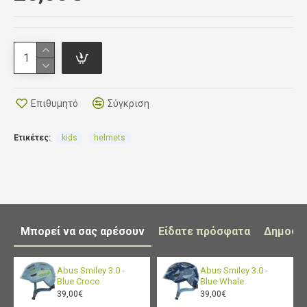
και από τις δύο πλευρές του κράνους, που
κρέμονται κάτω από το πηγούνι με μια πόρπη με
μαλακό μαξιλάρι. Υπάρχουν τρύπες αερισμού στο
κέλυφος του κράνους.
Επιθυμητό
Σύγκριση
Βάρος 245-260 gr
Περιφέρεια κεφαλής 52-56cm
Ετικέτες:
kids
helmets
Το κράνος συμμορφώνεται με το πρότυπο EN
1078.
Μπορεί να σας αρέσουν
Είδατε πρόσφατα
Δημοφι
Abus Smiley 3.0 -
Abus Smiley 3.0 -
Blue Croco
Blue Whale
39,00€
39,00€