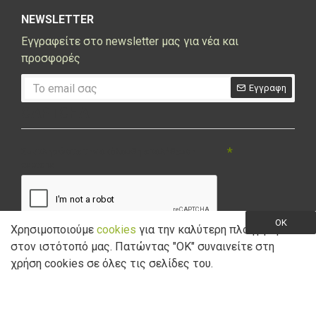
NEWSLETTER
Εγγραφείτε στο newsletter μας για νέα και
προσφορές
Εγγραφη
CAPTCHA
Συμπληρώστε την ακόλουθη επαλήθευση
captcha
OK
Χρησιμοποιούμε
cookies
για την καλύτερη πλοήγηση
στον ιστότοπό μας. Πατώντας "ΟK" συναινείτε στη
Έχω διαβάσει και αποδέχομαι την
Πολιτική Απορρήτου
χρήση cookies σε όλες τις σελίδες του.
Copyright © 2021 Marathon Bikes. Powered by
Digisol