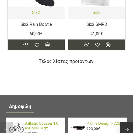
Six2
Six2
Six2 Rain Bootie
Six2 SMR3
60,00€
41,00€
Τέλος λίστας προϊόντων.
Δημοφιλή
Ballistic Coaster 1.0
Profile Design FC25
Ανθρακί Ματ
123,00€