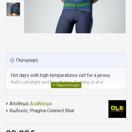
Περιγραφή
Hot days with high temperatures call for a jersey
that’s ultralight and breathable. Coming in at a
featherweight 100g,
CONNECT is extremely breathable and seriously
Αποθεμα:
Διαθέσιμο
comfortable thanks to the considered fabric choices
Κωδικός:
Pragma Connect Blue
of our open mesh Micro Piquet and Rip Pro Air that
turn this into a piece that’s so light and comfortable
you’ll want to wear it on every ride .