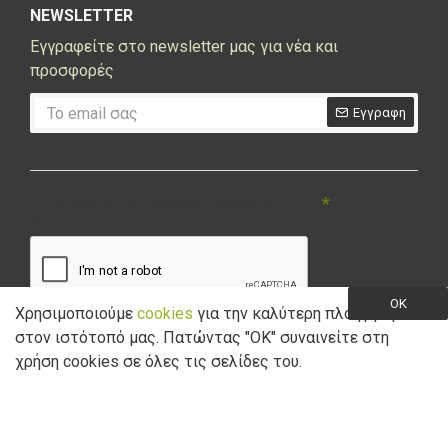
NEWSLETTER
Εγγραφείτε στο newsletter μας για νέα και
προσφορές
Εγγραφη
CAPTCHA
Συμπληρώστε την ακόλουθη επαλήθευση
captcha
OK
Χρησιμοποιούμε
cookies
για την καλύτερη πλοήγηση
στον ιστότοπό μας. Πατώντας "ΟK" συναινείτε στη
Έχω διαβάσει και αποδέχομαι την
Πολιτική Απορρήτου
χρήση cookies σε όλες τις σελίδες του.
Copyright © 2021 Marathon Bikes. Powered by
Digisol