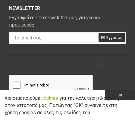
NEWSLETTER
Εγγραφείτε στο newsletter μας για νέα και
προσφορές
Εγγραφη
CAPTCHA
Συμπληρώστε την ακόλουθη επαλήθευση
captcha
OK
Χρησιμοποιούμε
cookies
για την καλύτερη πλοήγηση
στον ιστότοπό μας. Πατώντας "ΟK" συναινείτε στη
Έχω διαβάσει και αποδέχομαι την
Πολιτική Απορρήτου
Filter Products
χρήση cookies σε όλες τις σελίδες του.
Copyright © 2021 Marathon Bikes. Powered by
Digisol