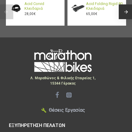
Acid Corvid
Acid Folding Rigid 80
Χρώμα:
Silver/Light Pink
Κλειδαριά
Κλειδαριά
Κατασκευή:
Σχεδιασμένο και
28,00€
65,00€
κατασκευασμένο στη Γαλλία
Λ. Μαραθώνος & Φιλικής Εταιρείας 1,
15344 Γέρακας
Θέσεις Εργασίας
ΕΞΥΠΗΡΕΤΗΣΗ ΠΕΛΑΤΩΝ