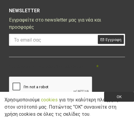
NEWSLETTER
Εγγραφείτε στο newsletter μας για νέα και
προσφορές
Εγγραφη
CAPTCHA
Συμπληρώστε την ακόλουθη επαλήθευση
captcha
OK
Χρησιμοποιούμε
cookies
για την καλύτερη πλοήγηση
στον ιστότοπό μας. Πατώντας "ΟK" συναινείτε στη
Έχω διαβάσει και αποδέχομαι την
Πολιτική Απορρήτου
χρήση cookies σε όλες τις σελίδες του.
Copyright © 2021 Marathon Bikes. Powered by
Digisol